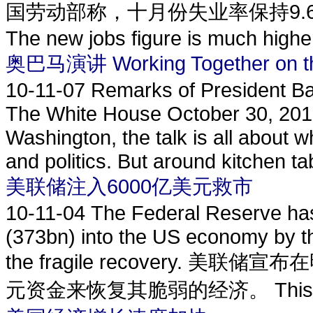
国劳动部称，十月份失业率保持9.
The new jobs figure is much higher
奥巴马演讲 Working Together on t
10-11-07
Remarks of President B
The White House October 30, 2010
Washington, the talk is all about w
and politics. But around kitchen tab
美联储注入6000亿美元救市
10-11-04
The Federal Reserve has
(373bn) into the US economy by th
the fragile recovery.
元资金来恢复其脆弱的经济。 This stimu