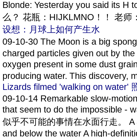
Blonde: Yesterday you sai
么？ 花瓶：HIJKLMNO！！ 老师
设想：月球上如何产生水
09-10-30
The Moon is a big spon
charged particles given out by the 
oxygen present in some dust gra
producing water. This discovery, 
Lizards filmed 'walking on 
09-10-14
Remarkable slow-motion 
that seem to do the impossi
似乎不可能的事情在水面行走。 A Jesus Chr
and below the water A high-definitio