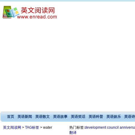
首页
英语新闻
英语散文
英语故事
英语笑话
英语科普
英语娱乐
英语诗
英文阅读网
>
TAG标签
> water
热门标签:
development
council
annivers
翻译