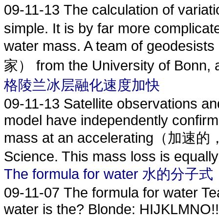
09-11-13
The calculation of varia
simple. It is by far more complica
water mass. A team of geode
家） from the University of Bonn, a
格陵兰冰层融化速度加快
09-11-13
Satellite observations an
model have independently confirme
mass at an accelerating（加速的，促
Science. This mass loss is equally 
The formula for water 水的分子式
09-11-07
The formula for water Te
water is the? Blonde: HIJKLMNO!!