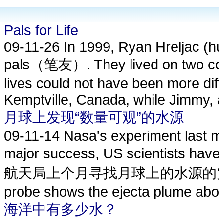
Pals for Life
09-11-26
In 1999, Ryan Hreljac (
pals（笔友）. They lived on two cont
lives could not have been more diff
Kemptville, Canada, while Jimmy, 
月球上发现“数量可观”的水源
09-11-14
Nasa's experiment last 
major success, US scientis
航天局上个月寻找月球上的水源的实验取得
probe shows the ejecta plume abou
海洋中有多少水？